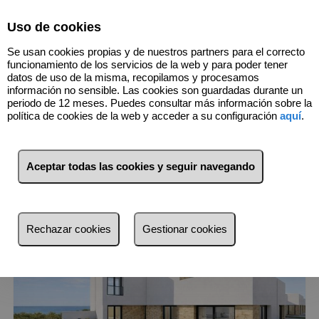
Select Language
▼
Uso de cookies
966740066
Se usan cookies propias y de nuestros partners para el correcto
funcionamiento de los servicios de la web y para poder tener
datos de uso de la misma, recopilamos y procesamos
información no sensible. Las cookies son guardadas durante un
3
Inmuebles
Bigastro (Alicante)
periodo de 12 meses. Puedes consultar más información sobre la
política de cookies de la web y acceder a su configuración
aquí
.
Lista
Mapa
Filtros
Aceptar todas las cookies y seguir navegando
más reciente
más reciente
Rechazar cookies
Gestionar cookies
Menos reciente
Baratos
Caros
Pequeños