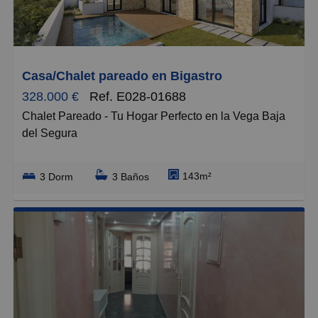
Grandes
Casa/Chalet pareado en Bigastro
328.000 €
Ref. E028-01688
Chalet Pareado - Tu Hogar Perfecto en la Vega Baja
del Segura
Descubre este magnífico chalet pareado de nueva
143m²
3 Dorm
3 Baños
construcción, en el corazón de la tranquila zona
residencial de la Vega Baja del Segura. Con 143 m²
de superficie construida y una parcela de 207 m², este
inmueble es la opción ideal para familias que buscan
calidad de vida y amplitud de espacios.
La planta baja te sorprenderá con un salón de 35 m²
inundado de luz natural gracias a sus grandes