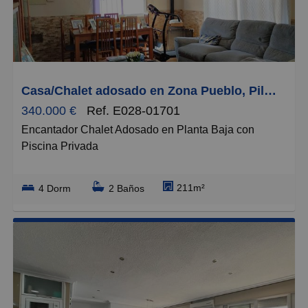
Pequeños
Grandes
Casa/Chalet adosado en Zona Pueblo, Pilar de la Horadada
340.000 €
Ref. E028-01701
Encantador Chalet Adosado en Planta Baja con
Piscina Privada
¡Descubre tu nuevo hogar! Te presentamos este
211m²
4 Dorm
2 Baños
magnífico chalet adosado de 211 m² construidos,
ubicado a tan solo cinco minutos en coche del Pilar de
la Horadada. Una propiedad única que combina
amplitud, comodidad y espacios al aire libre para
disfrutar en familia.
Espacios Exteriores de Ensueño