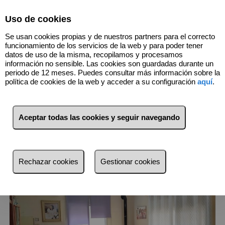
Select Language
▼
Uso de cookies
966740066
Se usan cookies propias y de nuestros partners para el correcto
funcionamiento de los servicios de la web y para poder tener
datos de uso de la misma, recopilamos y procesamos
información no sensible. Las cookies son guardadas durante un
2
Inmuebles
Pilar de la Horadada
periodo de 12 meses. Puedes consultar más información sobre la
(Alicante)
política de cookies de la web y acceder a su configuración
aquí
.
Lista
Mapa
Filtros
Aceptar todas las cookies y seguir navegando
más reciente
más reciente
Rechazar cookies
Gestionar cookies
Menos reciente
Baratos
Caros