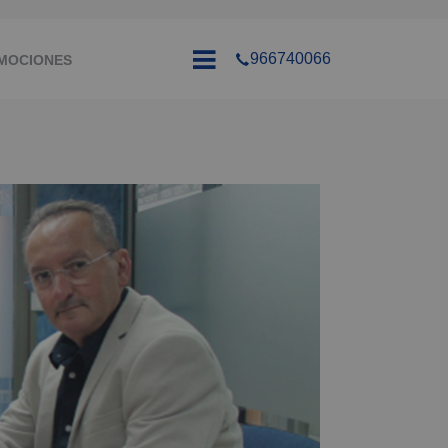
966740066
MOCIONES
LEO
CONTACTO