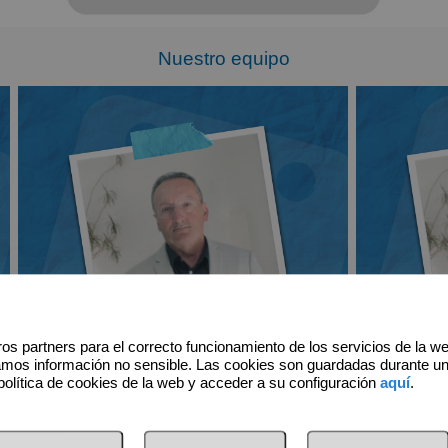
Nuestro equipo
os partners para el correcto funcionamiento de los servicios de la w
amos información no sensible. Las cookies son guardadas durante u
política de cookies de la web y acceder a su configuración
aquí
.
ía abrir tu propia agencia inmobiliaria con PR