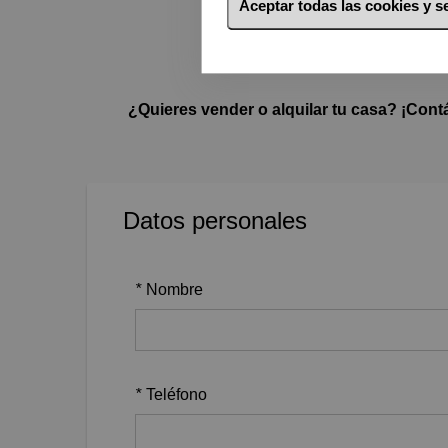
Aceptar todas las cookies y 
¿Quieres vender o alquilar tu casa? ¡Cont
Datos personales
*
Nombre
*
Teléfono