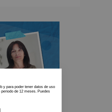
eb y para poder tener datos de uso
n periodo de 12 meses. Puedes
IMER GRUPO?