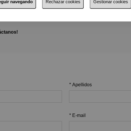
seguir navegando
Rechazar cookies
Gestionar cookies
Aquí te explicamos cómo hacerlo y sus ventajas
áctanos!
*
Apellidos
*
E-mail