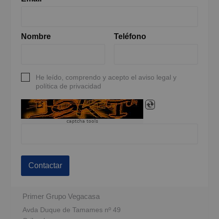
Nombre
Teléfono
He leído, comprendo y acepto el aviso legal y
política de privacidad
captcha tools
Contactar
Primer Grupo Vegacasa
Avda Duque de Tamames nº 49