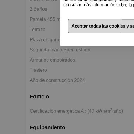
consultar más información sobre la 
2 Baños
2
Parcela 455 m
Aceptar todas las cookies y 
Terraza
Plaza de garaje
Segunda mano/Buen estado
Armarios empotrados
Trastero
Año de construcción 2024
Edificio
2
Certificación energética A : (40 kWh/m
año)
Equipamiento