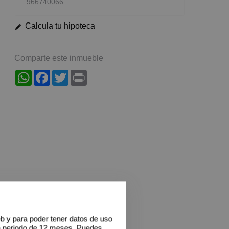
966740066
Calcula tu hipoteca
Comparte este inmueble
WhatsApp
Facebook
Twitter
Print
eb y para poder tener datos de uso
n periodo de 12 meses. Puedes