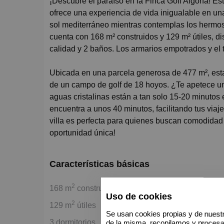
¡Descubre el paraíso en la Finca Golf Algorfa! Esta impresionante villa de lujo, recién construida en 2024,
ofrece una experiencia de vida inigualable en una
sol mediterráneo mientras contemplas los hermoso
cuenta con 168 m² construidos y 129 m² útiles, d
calidad y 2 baños. Los armarios empotrados y el 
Ubicada en una parcela generosa de 477 m², esta v
de un campo de golf de 18 hoyos. ¿Te apetece un
aguas cristalinas están a tan solo 15-20 minutos
encuentra a unos 40 minutos, facilitando tus viaj
villa es perfecta para quienes buscan comodidad y
oportunidad única!
Características básicas
2
168 m
construidos
Uso de cookies
2
129 m
útiles
Se usan cookies propias y de nuestr
3 dormitorios
de la misma, recopilamos y proces