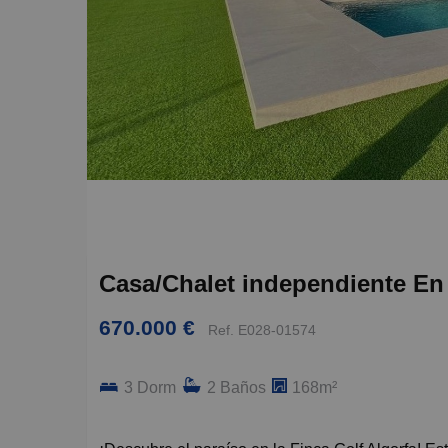
Casa/Chalet independiente En 
670.000 €
Ref. E028-01574
3 Dorm
2 Baños
168m²