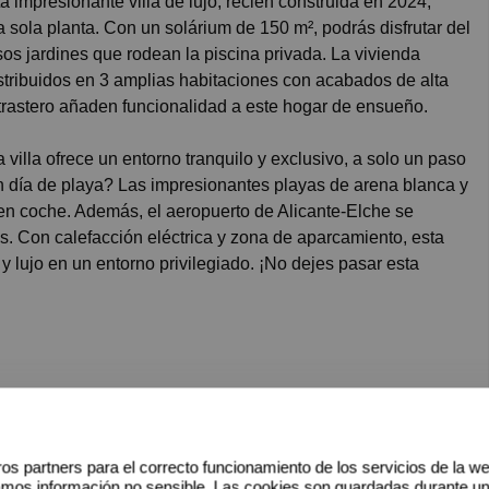
 sola planta. Con un solárium de 150 m², podrás disfrutar del
s jardines que rodean la piscina privada. La vivienda
istribuidos en 3 amplias habitaciones con acabados de alta
trastero añaden funcionalidad a este hogar de ensueño.
illa ofrece un entorno tranquilo y exclusivo, a solo un paso
 día de playa? Las impresionantes playas de arena blanca y
 en coche. Además, el aeropuerto de Alicante-Elche se
es. Con calefacción eléctrica y zona de aparcamiento, esta
 lujo en un entorno privilegiado. ¡No dejes pasar esta
os partners para el correcto funcionamiento de los servicios de la w
amos información no sensible. Las cookies son guardadas durante u